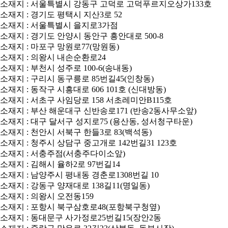
소재지 : 서울특별시 강동구 고덕로 고덕푸르지오상가133호
소재지 : 경기도 평택시 지산3로 52
소재지 : 서울특별시 을지로3가점
소재지 : 경기도 안양시 동안구 흥안대로 500-8
소재지 : 마포구 망원로77(망원동)
소재지 : 의왕시 내손순환로24
소재지 : 부천시 성주로 100-6(송내동)
소재지 : 구리시 동구릉로 85번길45(인창동)
소재지 : 동작구 시흥대로 606 101호 (신대방동)
소재지 : 서초구 사임당로 158 서초레미안B115호
소재지 : 부산 해운대구 신반송로171 (반송2동사무소앞)
소재지 : 대구 달서구 성지로75 (용산동, 성서청구타운)
소재지 : 천안시 서북구 한들3로 83(백석동)
소재지 : 청주시 상담구 중고개로 142번길31 123호
소재지 : 서충주점(서충주다이소앞)
소재지 : 김해시 율하2로 97번길14
소재지 : 남양주시 평내동 경춘로1308번길 10
소재지 : 강동구 양재대로 138길11(명일동)
소재지 : 의왕시 오전동159
소재지 : 포항시 북구삼호로48(포항북구청옆)
소재지 : 동대문구 사가정로25번길15(장안2동